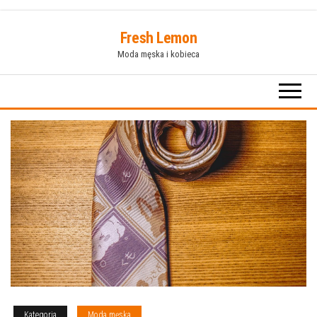
Przejdź
Fresh Lemon
do
Moda męska i kobieca
treści
Kategoria
Moda męska