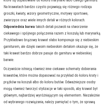
które są dopasowane do koloru marynarki albo całego garnituru.
Na krawatach bardzo często pojawiają się różnego rodzaju
groszki, kwiaty, wzory geometryczne, motywy sportowe,
zwierzęce oraz wiele innych detali w różnych kolorach.
Odpowiednia barwa
takich detali pozwoli na stworzenie
ciekawego i spójnego połączenia razem z koszulą lub marynarką.
Przykładowo brązowy krawat słabo komponuje się z niebieskim
garniturem, ale dzięki swoim niebieskim detalom okazuje się, że
taki krawat bardzo dobrze pasuje do garnituru w niebieskiej
barwie.
Oczywiście istnieją również inne ciekawe schematy dobierania
krawatów, które można dopasować na przykład do koloru kraty i
prążków na koszuli albo do koloru butów. Odważniejsze osoby
mogą również tworzyć stylizacje w taki sposób, aby krawat był
głównym, najbardziej wyróżniającym się elementem. Niezależnie
od wybranego rozwiązania, należy pamiętać o tym, że sprawą